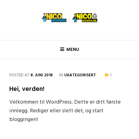
Skip
to
content
Nico Håndverk
MENU
CATEGORIES
POSTED AT
8. JUNI 2018
IN
UKATEGORISERT
1
Hei, verden!
Velkommen til WordPress. Dette er ditt første
innlegg. Rediger eller slett det, og start
bloggingen!