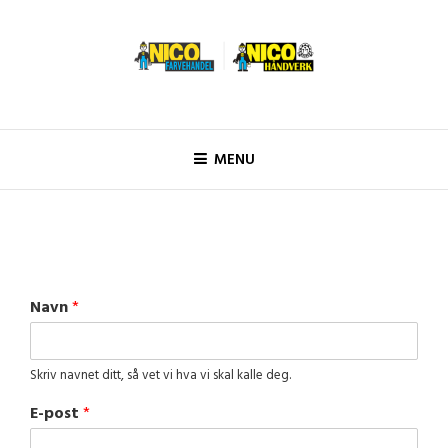
Skip
to
content
Nico Håndverk
MENU
Navn
*
Skriv navnet ditt, så vet vi hva vi skal kalle deg.
E-post
*